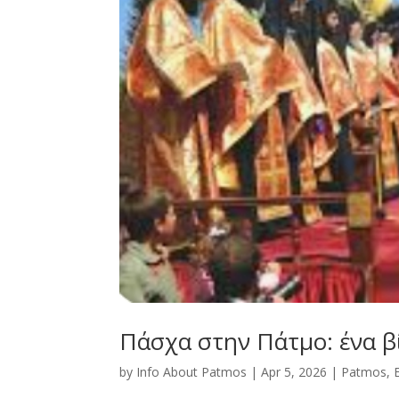
Πάσχα στην Πάτμο: ένα β
by
Info About Patmos
|
Apr 5, 2026
|
Patmos
,