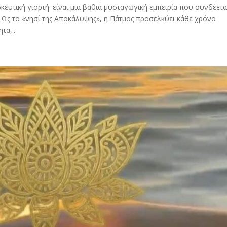
ευτική γιορτή· είναι μια βαθιά μυσταγωγική εμπειρία που συνδέετα
 Ως το «νησί της Αποκάλυψης», η Πάτμος προσελκύει κάθε χρόνο
α,...